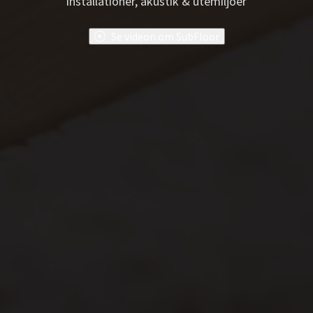
installationer, akustik & utemiljöer
Se videon om SubFloor