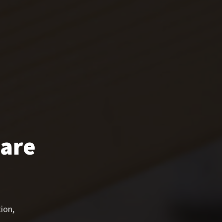
lare
ion,