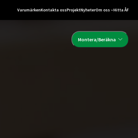
Varumärken
Kontakta oss
Projekt
Nyheter
Om oss
Hitta ÅF
Montera/Beräkna