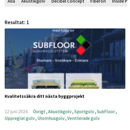
Alla
Akustikgolv
Decibel Concept
Fiberon
Inside P
Resultat:
1
Kvalitetssäkra ditt nästa byggprojekt
12 juni 2024
Övrigt
,
Akustikgolv
,
Sportgolv
,
SubFloor
,
Uppreglat golv
,
Utomhusgolv
,
Ventilerade golv