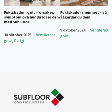
Fuktskador i golv – orsaker,
Fuktskador i hemmet – så
symptom och hur du löser dem
åtgärdar du dem
med SubFloor
9 oktober 2024
Ventilerade
30 oktober 2025
Ventilerade
golv
golv
,
Övrigt