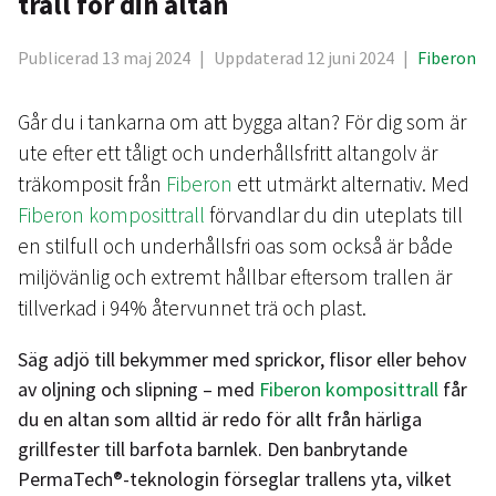
trall för din altan
Publicerad 13 maj 2024
|
Uppdaterad 12 juni 2024
|
Fiberon
Går du i tankarna om att bygga altan? För dig som är
ute efter ett tåligt och underhållsfritt altangolv är
träkomposit från
Fiberon
ett utmärkt alternativ. Med
Fiberon komposittrall
förvandlar du din uteplats till
en stilfull och underhållsfri oas som också är både
miljövänlig och extremt hållbar eftersom trallen är
tillverkad i 94% återvunnet trä och plast.
Säg adjö till bekymmer med sprickor, flisor eller behov
av oljning och slipning – med
Fiberon komposittrall
får
du en altan som alltid är redo för allt från härliga
grillfester till barfota barnlek. Den banbrytande
PermaTech®-teknologin förseglar trallens yta, vilket