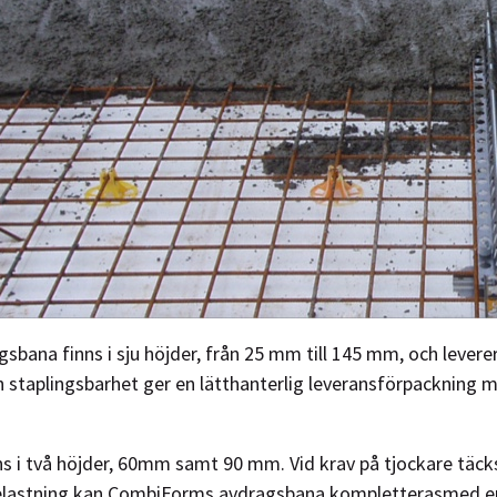
bana finns i sju höjder, från 25 mm till 145 mm, och levere
h staplingsbarhet ger en lätthanterlig leveransförpackning m
ns i två höjder, 60mm samt 90 mm. Vid krav på tjockare täcksk
elastning kan CombiForms avdragsbana kompletterasmed en e