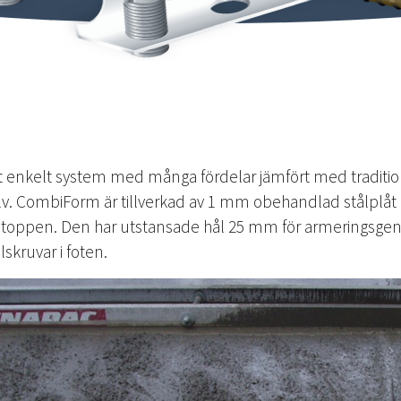
 enkelt system med många fördelar jämfört med traditi
golv. CombiForm är tillverkad av 1 mm obehandlad stålpl
 i toppen. Den har utstansade hål 25 mm för armeringsge
lskruvar i foten.