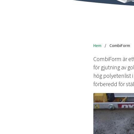
Hem
/
CombiForm
CombiForm är ett
för gjutning av 
hög polyetenlist
förberedd för stäl