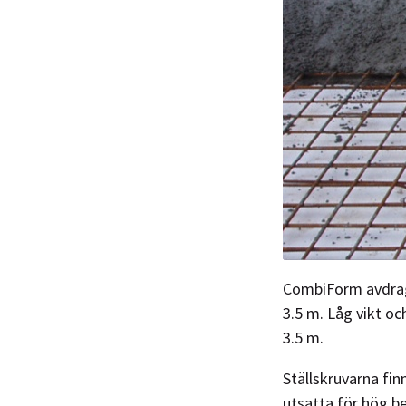
CombiForm avdrags
3.5 m. Låg vikt oc
3.5 m.
Ställskruvarna fin
utsatta för hög b