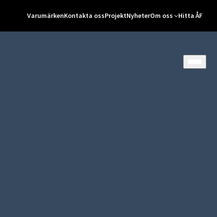
Varumärken
Kontakta oss
Projekt
Nyheter
Om oss
Hitta ÅF