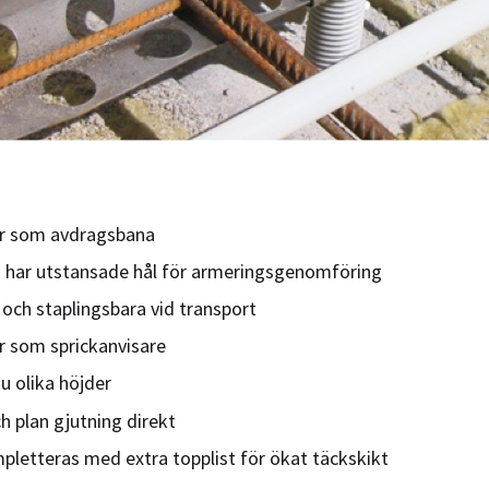
r som avdragsbana
 har utstansade hål för armeringsgenomföring
 och staplingsbara vid transport
r som sprickanvisare
ju olika höjder
h plan gjutning direkt
letteras med extra topplist för ökat täckskikt