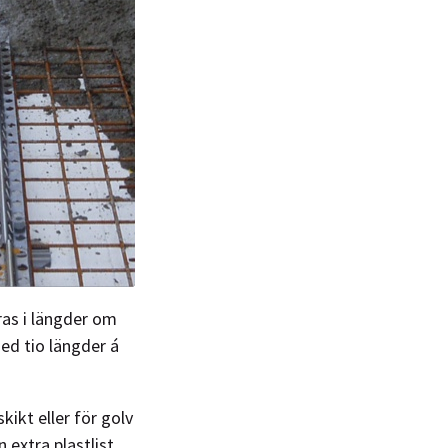
ras i längder om
ed tio längder á
ikt eller för golv
xtra plastlist,