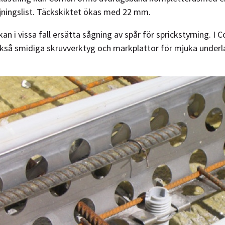
öjningslist. Täckskiktet ökas med 22 mm.
kan i vissa fall ersätta sågning av spår för sprickstyrning. I
kså smidiga skruvverktyg och markplattor för mjuka underl