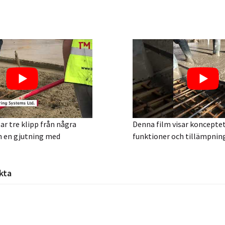
ar tre klipp från några
Denna film visar konceptet,
n en gjutning med
funktioner och tillämpning
kta
roschyr