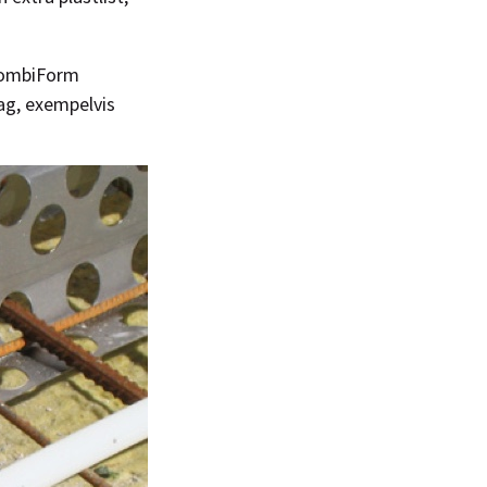
 CombiForm
ag, exempelvis