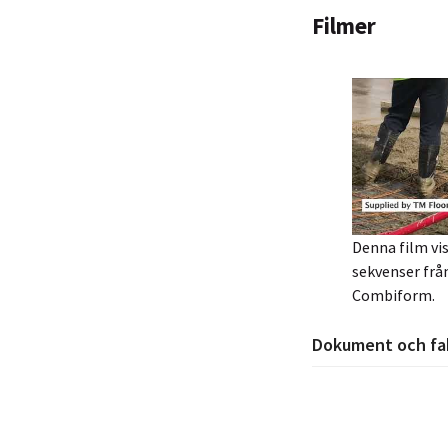
Filmer
Denna film vis
sekvenser frå
Combiform.
Dokument och fa
Combiform b