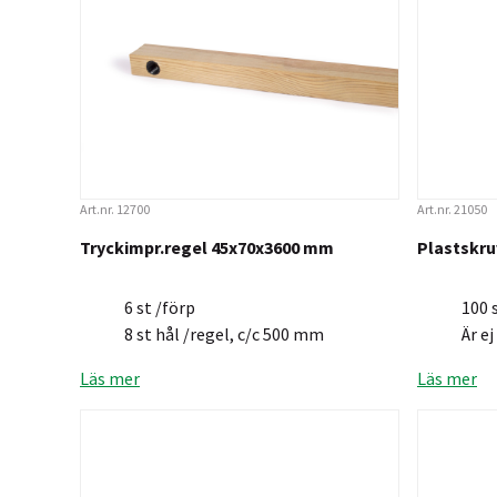
Art.nr. 12700
Art.nr. 21050
Tryckimpr.regel 45x70x3600 mm
Plastskr
6 st /förp
100 
8 st hål /regel, c/c 500 mm
Är e
Läs mer
Läs mer