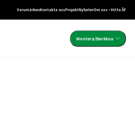
Varumärken
Kontakta oss
Projekt
Nyheter
Om oss
Hitta ÅF
Montera/Beräkna