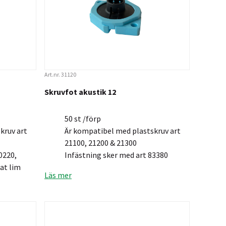
Art.nr. 31120
Skruvfot akustik 12
50 st /förp
kruv art
Är kompatibel med plastskruv art
21100, 21200 & 21300
0220,
Infästning sker med art 83380
at lim
Läs mer