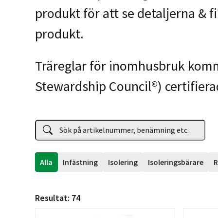
produkt för att se detaljerna & fil
produkt.
Träreglar för inomhusbruk komm
Stewardship Council®) certifiera
Alla
Infästning
Isolering
Isoleringsbärare
R
Resultat:
74