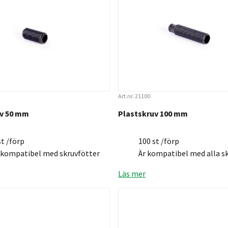
Art.nr. 21100
uv 50 mm
Plastskruv 100 mm
st /förp
100 st /förp
j kompatibel med skruvfötter
Är kompatibel med alla s
Läs mer