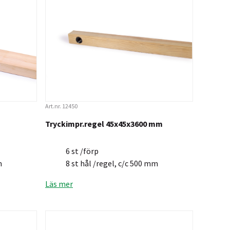
Art.nr. 12450
Tryckimpr.regel 45x45x3600 mm
6 st /förp
m
8 st hål /regel, c/c 500 mm
Läs mer