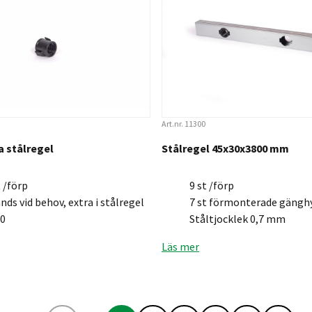
Art.nr. 11300
 stålregel
Stålregel 45x30x3800 mm
t /förp
9 st /förp
nds vid behov, extra i stålregel
7 st förmonterade gänghy
0
Ståltjocklek 0,7 mm
Läs mer