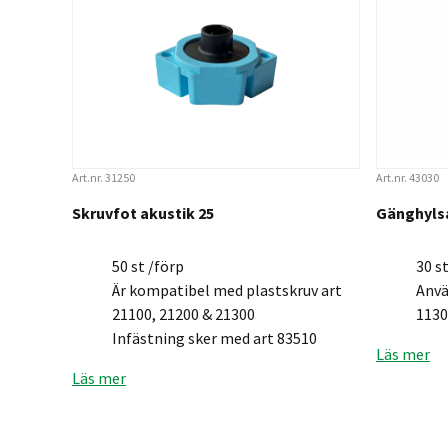
Art.nr. 31250
Art.nr. 43030
Skruvfot akustik 25
Gänghylsa
50 st /förp
30 s
Är kompatibel med plastskruv art
Anvä
21100, 21200 & 21300
1130
Infästning sker med art 83510
Läs mer
Läs mer