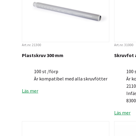
Art.nr. 21300
Art.nr. 31000
Plastskruv 300 mm
Skruvfot 
100 st /förp
100 
Är kompatibel med alla skruvfötter
Är k
2110
Läs mer
Infä
8300
Läs mer