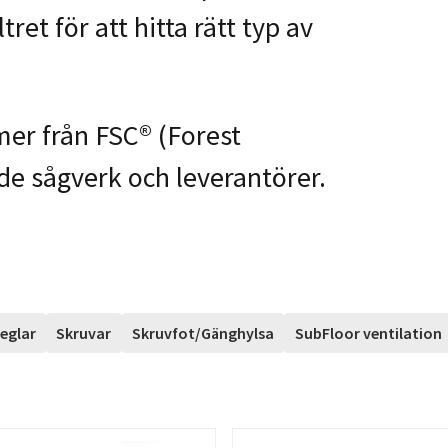
tret för att hitta rätt typ av
er från FSC® (Forest
de sågverk och leverantörer.
eglar
Skruvar
Skruvfot/Gänghylsa
SubFloor ventilation