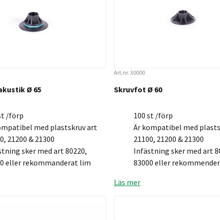
Art.nr. 30000
akustik Ø 65
Skruvfot Ø 60
st /förp
100 st /förp
ompatibel med plastskruv art
Är kompatibel med plasts
0, 21200 & 21300
21100, 21200 & 21300
stning sker med art 80220,
Infästning sker med art 8
0 eller rekommanderat lim
83000 eller rekommender
Läs mer