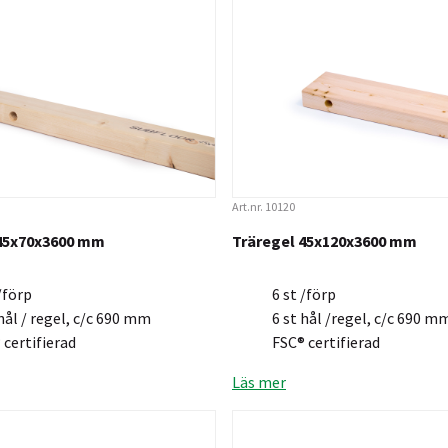
Art.nr. 10120
 45x70x3600 mm
Träregel 45x120x3600 mm
/förp
6 st /förp
 hål / regel, c/c 690 mm
6 st hål /regel, c/c 690 m
 certifierad
FSC® certifierad
Läs mer