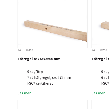
Art.nr. 10450
Art.nr. 10700
Träregel 45x45x3600 mm
Träregel
9 st /förp
9 st 
7 st hål /regel, c/c 575 mm
6 st
FSC® certifierad
FSC®
Läs mer
Läs mer