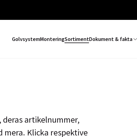
Golvsystem
Montering
Sortiment
Dokument & fakta
r, deras artikelnummer,
d mera. Klicka respektive