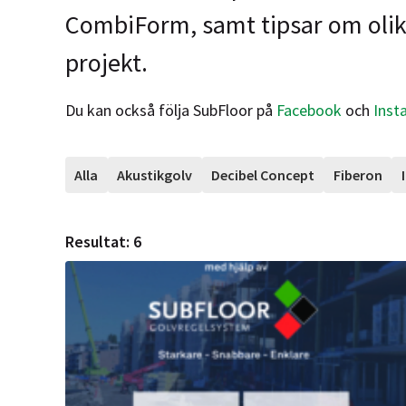
CombiForm, samt tipsar om olika
projekt.
Du kan också följa SubFloor på
Facebook
och
Inst
Alla
Akustikgolv
Decibel Concept
Fiberon
Resultat:
6