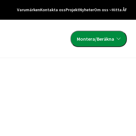
Varumärken
Kontakta oss
Projekt
Nyheter
Om oss
Hitta ÅF
Montera/Beräkna