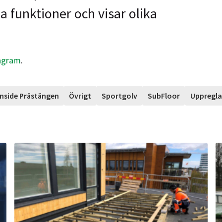
 funktioner och visar olika
agram
.
Inside Prästängen
Övrigt
Sportgolv
SubFloor
Uppregla