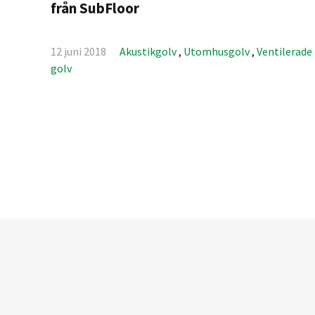
från SubFloor
12 juni 2018
Akustikgolv
,
Utomhusgolv
,
Ventilerade
golv