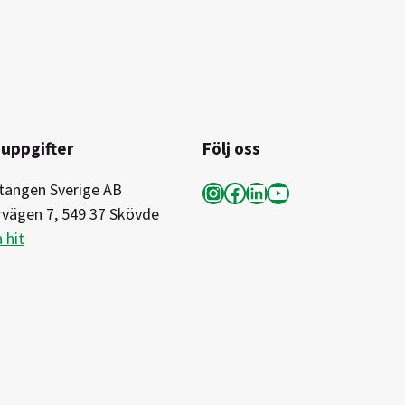
uppgifter
Följ oss
Instagram
Facebook
LinkedIn
YouTube
tängen Sverige AB
rvägen 7, 549 37 Skövde
 hit