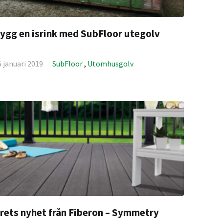
ygg en isrink med SubFloor utegolv
5 januari 2019
SubFloor
,
Utomhusgolv
rets nyhet från Fiberon – Symmetry