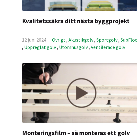
Kvalitetssäkra ditt nästa byggprojekt
12 juni 2024
Övrigt
,
Akustikgolv
,
Sportgolv
,
SubFlo
,
Uppreglat golv
,
Utomhusgolv
,
Ventilerade golv
Monteringsfilm – så monteras ett golv