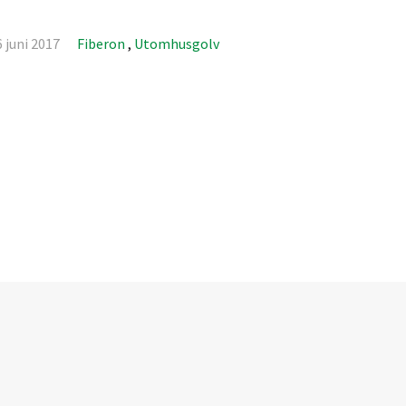
 juni 2017
Fiberon
,
Utomhusgolv