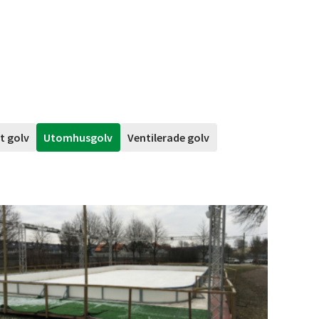
t golv
Utomhusgolv
Ventilerade golv