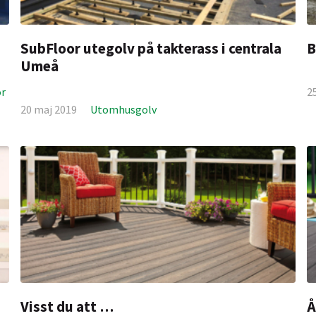
SubFloor utegolv på takterass i centrala
B
Umeå
or
2
20 maj 2019
Utomhusgolv
Visst du att …
Å