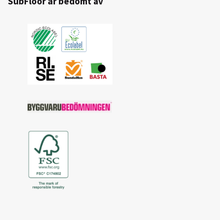
SubFloor är bedömt av