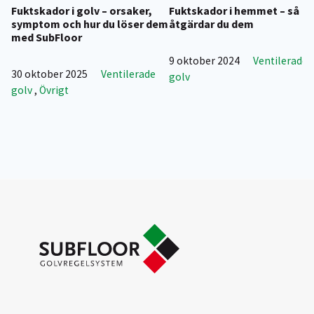
Fuktskador i golv – orsaker,
Fuktskador i hemmet – så
symptom och hur du löser dem
åtgärdar du dem
med SubFloor
9 oktober 2024
Ventilerade
30 oktober 2025
Ventilerade
golv
golv
,
Övrigt