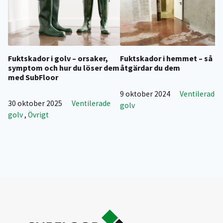
Fuktskador i golv – orsaker,
Fuktskador i hemmet – så
symptom och hur du löser dem
åtgärdar du dem
med SubFloor
9 oktober 2024
Ventilerade
30 oktober 2025
Ventilerade
golv
golv
,
Övrigt