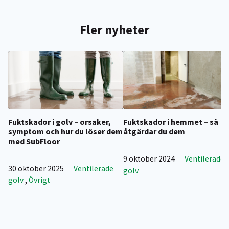
Fler nyheter
Fuktskador i golv – orsaker,
Fuktskador i hemmet – så
symptom och hur du löser dem
åtgärdar du dem
med SubFloor
9 oktober 2024
Ventilerade
30 oktober 2025
Ventilerade
golv
golv
,
Övrigt