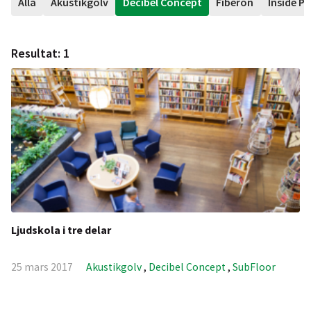
Alla
Akustikgolv
Decibel Concept
Fiberon
Inside P
Resultat:
1
Ljudskola i tre delar
25 mars 2017
Akustikgolv
,
Decibel Concept
,
SubFloor