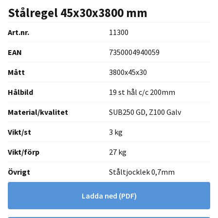
Stålregel 45x30x3800 mm
Art.nr.
11300
EAN
7350004940059
Mått
3800x45x30
Hålbild
19 st hål c/c 200mm
Material/kvalitet
SUB250 GD, Z100 Galv
Vikt/st
3 kg
Vikt/förp
27 kg
Övrigt
Ståltjocklek 0,7mm
Ladda ned
(PDF)