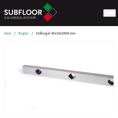
Hem
/
Reglar
/
Stålregel 45x30x3800 mm