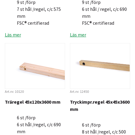
9 st /förp
9 st /förp
7 st hål /regel, c/c 575
6 st hål / regel, c/c 690
mm
mm
FSC® certifierad
FSC® certifierad
Läs mer
Läs mer
Art.nr. 10120
Art.nr. 12450
Träregel 45x120x3600 mm
Tryckimpr.regel 45x45x3600
mm
6 st /förp
6 st hål /regel, c/c 690
6 st /förp
mm
8 st hål /regel, c/c 500