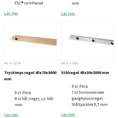
FSC® certifierad
mm
Läs mer
Läs mer
Art.nr. 12700
Art.nr. 11300
Tryckimpr.regel 45x70x3600
Stålregel 45x30x3800 mm
mm
9 st /förp
7 st förmonterade
6 st /förp
gänghylsor/regel
8 st hål /regel, c/c 500
Ståltjocklek 0,7 mm
mm
Läs mer
Läs mer