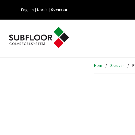
English
Norsk
Svenska
Hem
/
Skruvar
/
P