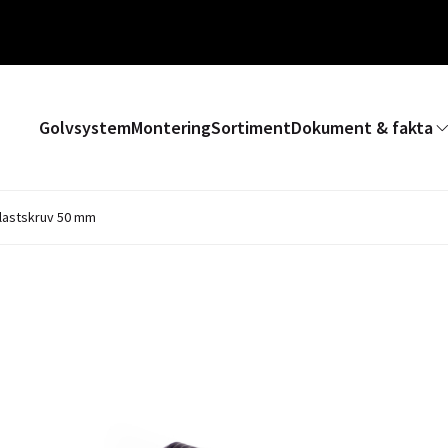
Golvsystem
Montering
Sortiment
Dokument & fakta
lastskruv 50 mm