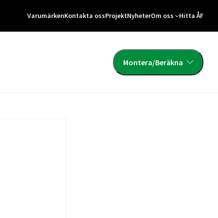
Varumärken
Kontakta oss
Projekt
Nyheter
Om oss
Hitta ÅF
Montera/Beräkna