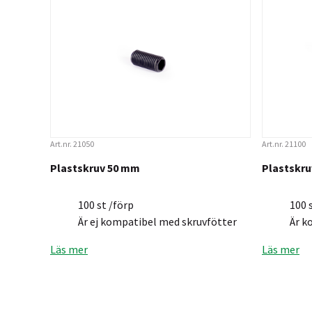
Art.nr. 21050
Art.nr. 21100
Plastskruv 50 mm
Plastskr
100 st /förp
100 
Är ej kompatibel med skruvfötter
Är k
Läs mer
Läs mer