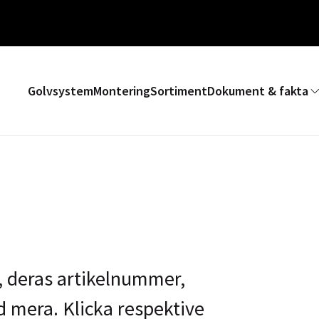
Golvsystem
Montering
Sortiment
Dokument & fakta
r, deras artikelnummer,
d mera. Klicka respektive