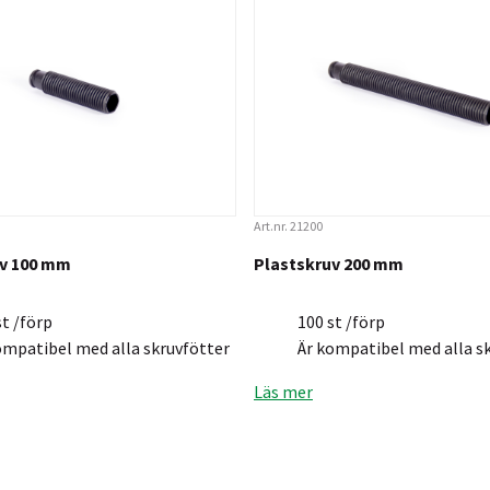
Art.nr. 21200
uv 100 mm
Plastskruv 200 mm
st /förp
100 st /förp
ompatibel med alla skruvfötter
Är kompatibel med alla s
Läs mer