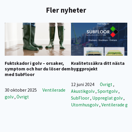
Fler nyheter
Fuktskador i golv – orsaker,
Kvalitetssäkra ditt nästa
symptom och hur du löser dem
byggprojekt
med SubFloor
12 juni 2024
Övrigt
,
30 oktober 2025
Ventilerade
Akustikgolv
,
Sportgolv
,
golv
,
Övrigt
SubFloor
,
Uppreglat golv
,
Utomhusgolv
,
Ventilerade gol