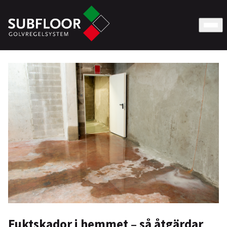
Fuktskador i hemmet – så åtgärdar