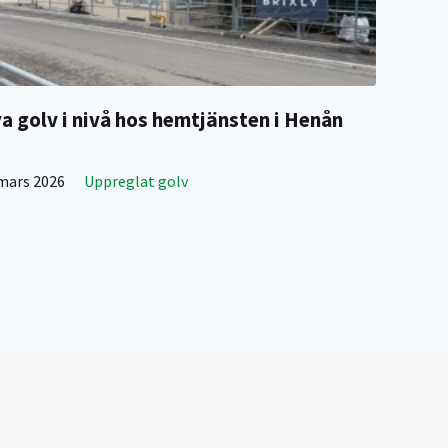
a golv i nivå hos hemtjänsten i Henån
mars 2026
Uppreglat golv