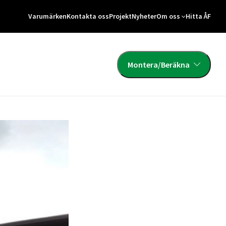
Varumärken
Kontakta oss
Projekt
Nyheter
Om oss
Hitta ÅF
Montera/Beräkna