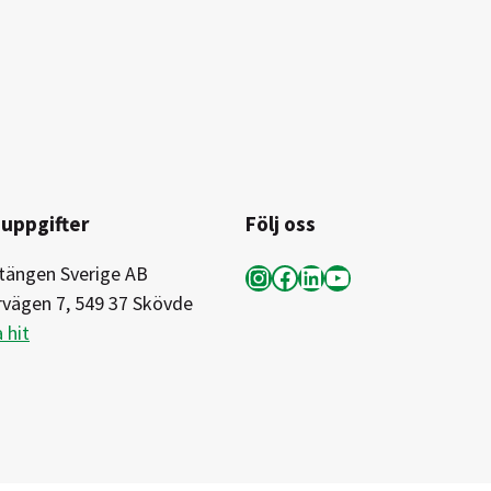
uppgifter
Följ oss
Instagram
Facebook
LinkedIn
YouTube
tängen Sverige AB
rvägen 7, 549 37 Skövde
 hit