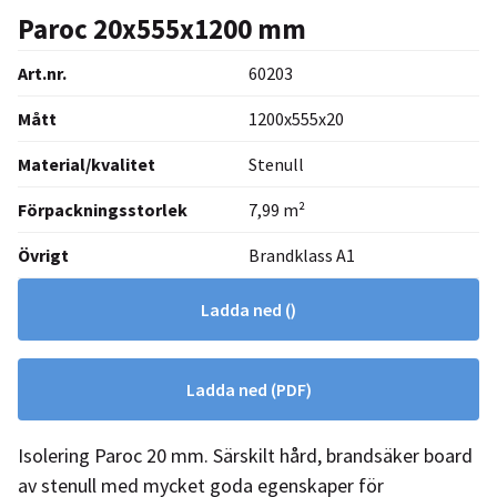
Paroc 20x555x1200 mm
Art.nr.
60203
Mått
1200x555x20
Material/kvalitet
Stenull
Förpackningsstorlek
7,99 m²
Övrigt
Brandklass A1
Ladda ned
()
Ladda ned
(PDF)
Isolering Paroc 20 mm. Särskilt hård, brandsäker board
av stenull med mycket goda egenskaper för