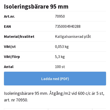
Isoleringsbärare 95 mm
Art.nr.
70950
EAN
7350004940288
Material/kvalitet
Kallgalvaniserad plåt
Vikt/st
0,053 kg
Vikt/förp
5,3 kg
Antal
100 st
Ladda ned
(PDF)
Isoleringsbärare 95 mm. Åtgång/m2 vid 600 c/c är 5 st,
art. nr 70950.