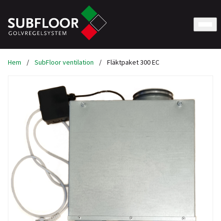
Hem
/
SubFloor ventilation
/
Fläktpaket 300 EC