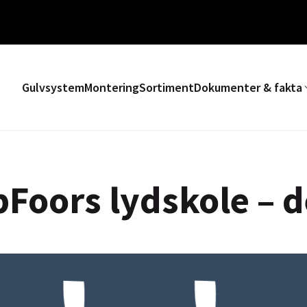
Gulvsystem
Montering
Sortiment
Dokumenter & fakta
Foors lydskole – d