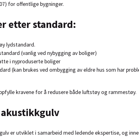
7) for offentlige bygninger.
r etter standard:
høy lydstandard.
dstandard (vanlig ved nybygging av boliger)
latte i nyproduserte boliger
ndard (kan brukes ved ombygging av eldre hus som har prob
ppfylle kravene for å redusere både luftstøy og rammestøy.
 akustikkgulv
gulv er utviklet i samarbeid med ledende ekspertise, og inn