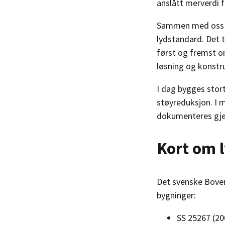
anslått merverdi f
Sammen med oss p
lydstandard. Det t
først og fremst om
løsning og konstr
I dag bygges stort
støyreduksjon. I 
dokumenteres gjen
Kort om 
Det svenske Boverk
bygninger:
SS 25267 (200