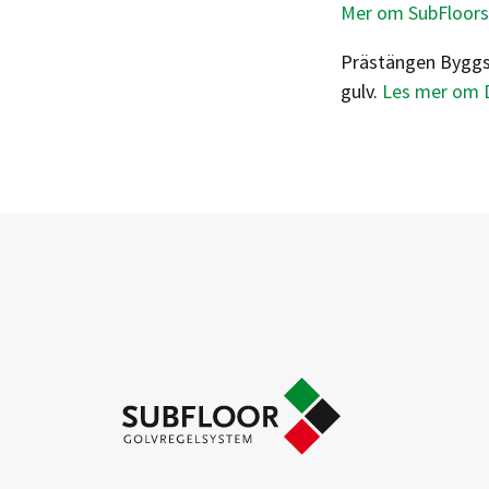
Mer om SubFloors
Prästängen Byggsy
gulv.
Les mer om D