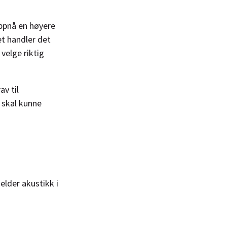
ppnå en høyere
et handler det
velge riktig
av til
 skal kunne
elder akustikk i