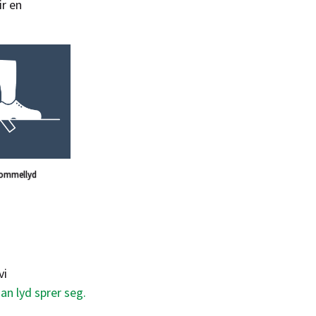
r en
ommellyd
vi
an lyd sprer seg
.