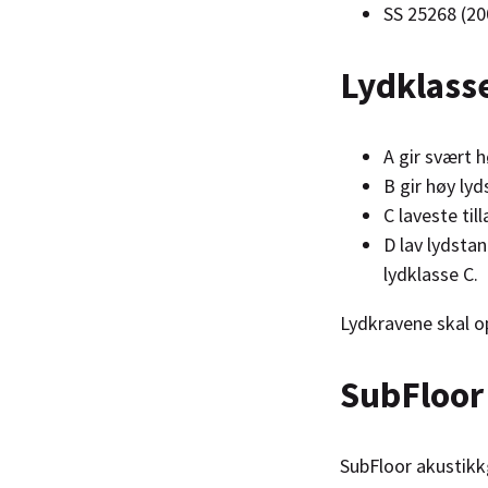
SS 25268 (200
Lydklasse
A gir svært 
B gir høy ly
C laveste til
D lav lydsta
lydklasse C.
Lydkravene skal o
SubFloor
SubFloor akustikk