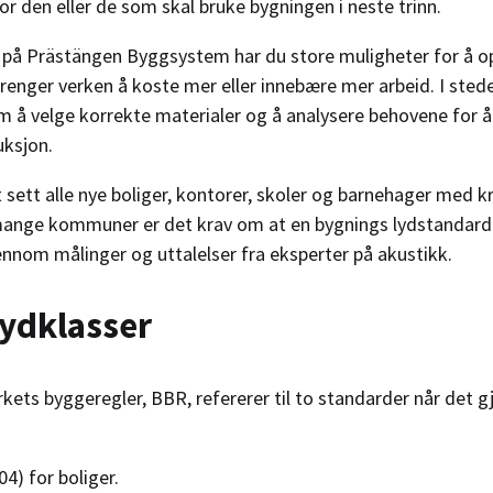
or den eller de som skal bruke bygningen i neste trinn.
å Prästängen Byggsystem har du store muligheter for å o
renger verken å koste mer eller innebære mer arbeid. I sted
 å velge korrekte materialer og å analysere behovene for å 
uksjon.
 sett alle nye boliger, kontorer, skoler og barnehager med kr
mange kommuner er det krav om at en bygnings lydstandard
nom målinger og uttalelser fra eksperter på akustikk.
lydklasser
ets byggeregler, BBR, refererer til to standarder når det gj
4) for boliger.