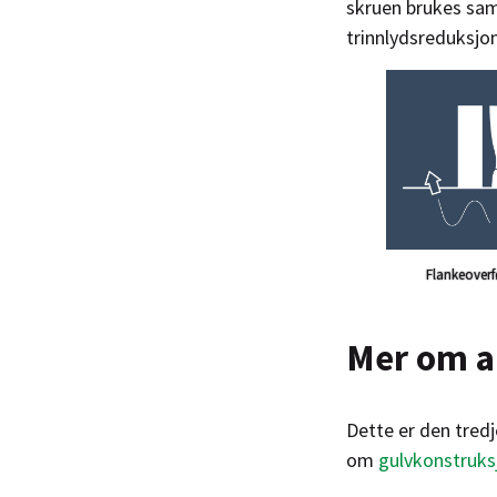
skruen brukes sam
trinnlydsreduksjon
Flankeoverf
Mer om a
Dette er den tredj
om
gulvkonstruksj