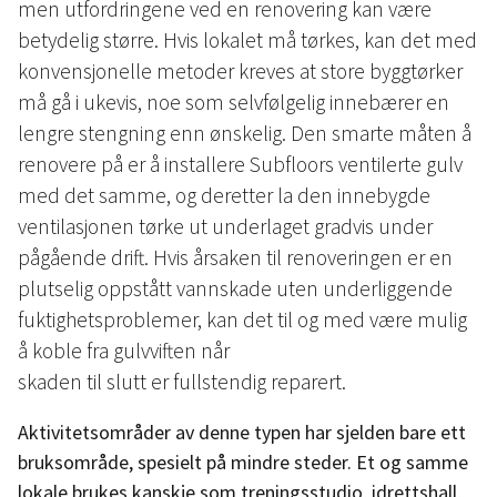
men utfordringene ved en renovering kan være
betydelig større. Hvis lokalet må tørkes, kan det med
konvensjonelle metoder kreves at store byggtørker
må gå i ukevis, noe som selvfølgelig innebærer en
lengre stengning enn ønskelig. Den smarte måten å
renovere på er å installere Subfloors ventilerte gulv
med det samme, og deretter la den innebygde
ventilasjonen tørke ut underlaget gradvis under
pågående drift. Hvis årsaken til renoveringen er en
plutselig oppstått vannskade uten underliggende
fuktighetsproblemer, kan det til og med være mulig
å koble fra gulvviften når
skaden til slutt er fullstendig reparert.
Aktivitetsområder av denne typen har sjelden bare ett
bruksområde, spesielt på mindre steder. Et og samme
lokale brukes kanskje som treningsstudio, idrettshall,