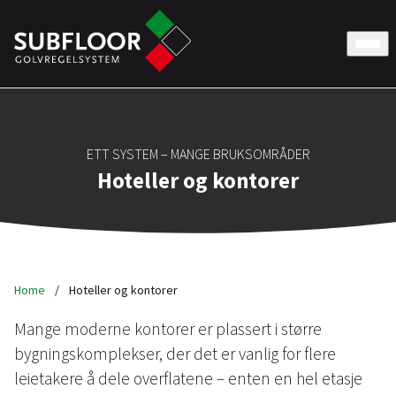
ETT SYSTEM – MANGE BRUKSOMRÅDER
Hoteller og kontorer
Home
/
Hoteller og kontorer
Mange moderne kontorer er plassert i større
bygningskomplekser, der det er vanlig for flere
leietakere å dele overflatene – enten en hel etasje