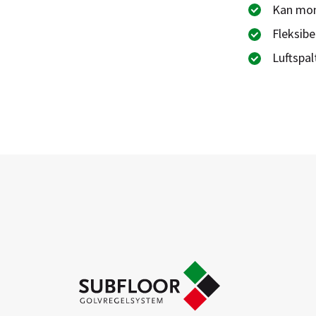
Kan mon
Fleksib
Luftspal