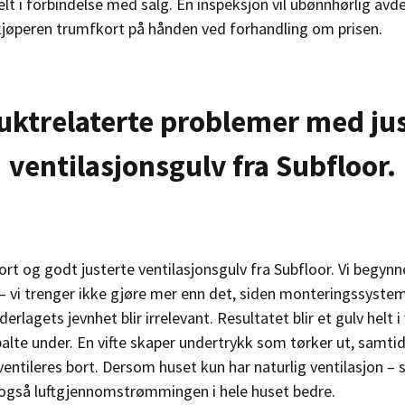
ielt i forbindelse med salg. En inspeksjon vil ubønnhørlig avd
kjøperen trumfkort på hånden ved forhandling om prisen.
uktrelaterte problemer med ju
ventilasjonsgulv fra Subfloor.
rt og godt justerte ventilasjonsgulv fra Subfloor. Vi begyn
r – vi trenger ikke gjøre mer enn det, siden monteringssyste
derlagets jevnhet blir irrelevant. Resultatet blir et gulv helt 
palte under. En vifte skaper undertrykk som tørker ut, samti
entileres bort. Dersom huset kun har naturlig ventilasjon – 
r også luftgjennomstrømmingen i hele huset bedre.