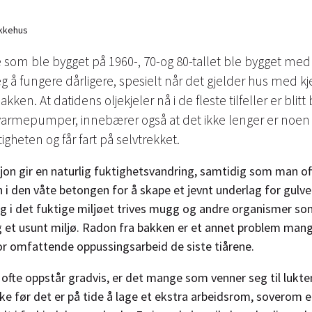
ekkehus
som ble bygget på 1960-, 70-og 80-tallet ble bygget me
seg å fungere dårligere, spesielt når det gjelder hus med kje
ken. At datidens oljekjeler nå i de fleste tilfeller er blit
 varmepumper, innebærer også at det ikke lenger er noe
igheten og får fart på selvtrekket.
sjon gir en naturlig fuktighetsvandring, samtidig som man of
n i den våte betongen for å skape et jevnt underlag for gulv
og i det fuktige miljøet trives mugg og andre organismer so
g et usunt miljø. Radon fra bakken er et annet problem mang
s for omfattende oppussingsarbeid de siste tiårene.
ofte oppstår gradvis, er det mange som venner seg til lukte
ke før det er på tide å lage et ekstra arbeidsrom, soverom e