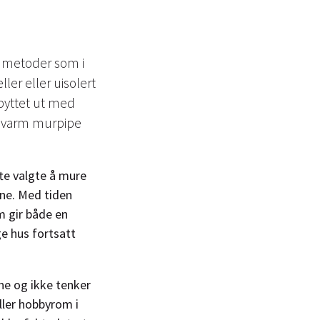
d metoder som i
ller eller uisolert
t byttet ut med
n varm murpipe
te valgte å mure
ene. Med tiden
m gir både en
e hus fortsatt
ne og ikke tenker
ller hobbyrom i