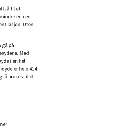
tså til et
 mindre enn en
ntilasjon. Uten
å gå på
ehøydene. Med
yde i en hel
ehøyde er hele 414
så brukes til el-
emer