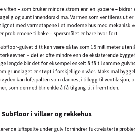
e viften – som bruker mindre strøm enn en lyspære – bidrar al
agelig og sunt innendørsklima. Varmen som ventileres ut er
nlignet med varmetapene i et moderne hus med mekanisk ve
r problemene tilbake – spørsmålet er bare hvor fort.
bfloor-gulvet ditt kan være så lav som 15 millimeter uten 
ørkeevnen – det er ofte mindre enn de eksisterende bygg
lige lengde blir det for eksempel enkelt å få til samme gulvhø
v om grunnlaget er støpt i forskjellige nivåer. Maksimal bygg
yden kan luftspalten som dannes, i tillegg til ventilasjon, og
ner, som dermed blir enkle å få tilgang til i fremtiden.
SubFloor i villaer og rekkehus
lerende luftspalte under gulv forhindrer fuktrelaterte probl