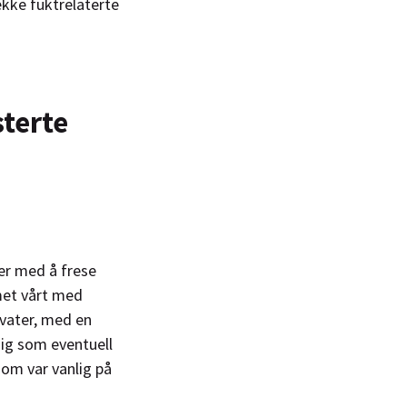
ekke fuktrelaterte
sterte
ner med å frese
met vårt med
i vater, med en
dig som eventuell
som var vanlig på