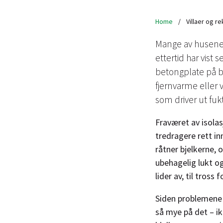
Home
/
Villaer og r
Mange av husene 
ettertid har vist 
betongplate på bak
fjernvarme eller
som driver ut fukt
Fraværet av isola
tredragere rett in
råtner bjelkerne, 
ubehagelig lukt o
lider av, til tros
Siden problemene 
så mye på det – ik