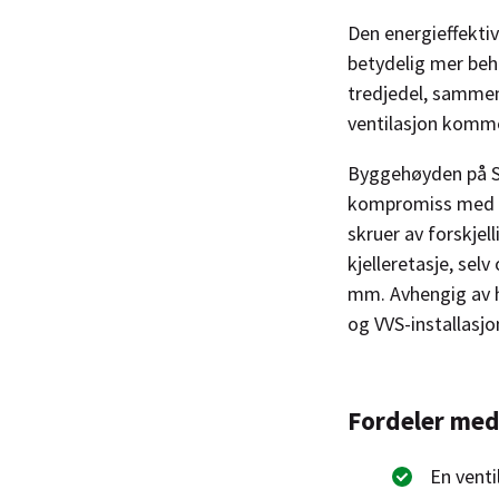
Den energieffektiv
betydelig mer beh
tredjedel, samme
ventilasjon komme
Byggehøyden på Su
kompromiss med t
skruer av forskjel
kjelleretasje, sel
mm. Avhengig av hø
og VVS-installasjo
Fordeler med 
En venti