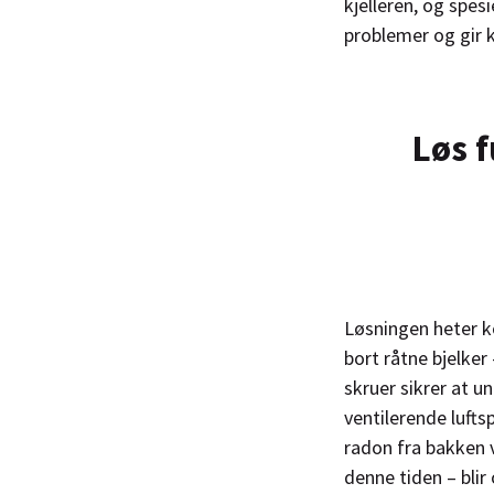
kjelleren, og spes
problemer og gir 
Løs f
Løsningen heter ko
bort råtne bjelke
skruer sikrer at un
ventilerende lufts
radon fra bakken v
denne tiden – bli