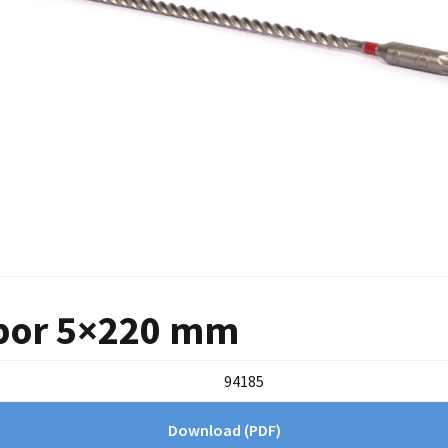
bor 5×220 mm
94185
Download
(PDF)