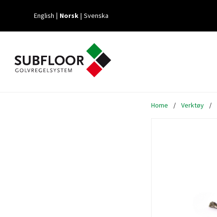
English
Norsk
Svenska
Home
/
Verktøy
/