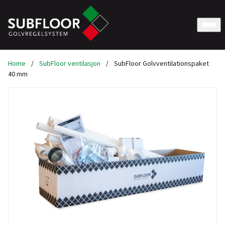
Home
/
SubFloor ventilasjon
/
SubFloor Golvventilationspaket
40 mm