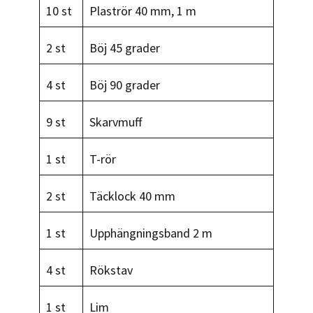
10 st
Plaströr 40 mm, 1 m
2 st
Böj 45 grader
4 st
Böj 90 grader
9 st
Skarvmuff
1 st
T-rör
2 st
Täcklock 40 mm
1 st
Upphängningsband 2 m
4 st
Rökstav
1 st
Lim