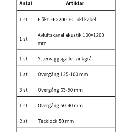
Antal
Artiklar
1 st
Fläkt FFG200-EC inkl kabel
Avluftskanal akustik 100×1200
1 st
mm
1 st
Ytterväggsgaller zinkgrå
1 st
Övergång 125-100 mm
3 st
Övergång 63-50 mm
1 st
Övergång 50-40 mm
2 st
Täcklock 50 mm