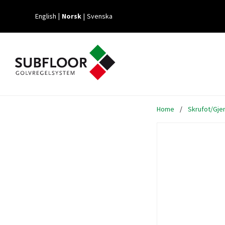
English
Norsk
Svenska
Home
/
Skrufot/Gje