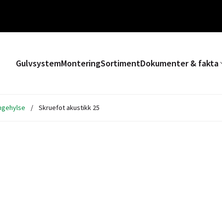
Gulvsystem
Montering
Sortiment
Dokumenter & fakta
ngehylse
/
Skruefot akustikk 25