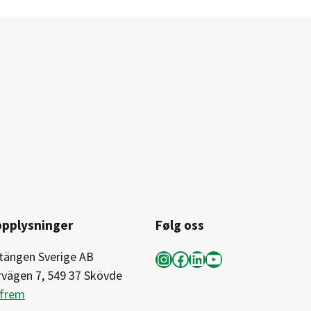
opplysninger
Følg oss
Instagram
Facebook
LinkedIn
YouTube
tängen Sverige AB
rvägen 7, 549 37 Skövde
 frem