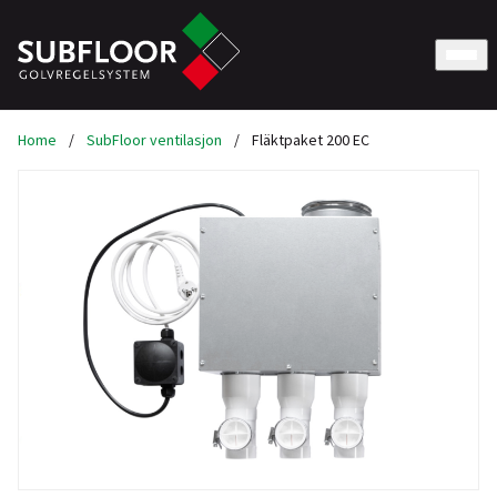
Home
/
SubFloor ventilasjon
/
Fläktpaket 200 EC