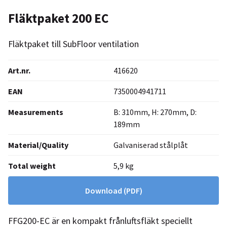
Fläktpaket 200 EC
Fläktpaket till SubFloor ventilation
Art.nr.
416620
EAN
7350004941711
Measurements
B: 310mm, H: 270mm, D:
189mm
Material/Quality
Galvaniserad stålplåt
Total weight
5,9 kg
Download
(PDF)
FFG200-EC är en kompakt frånluftsfläkt speciellt