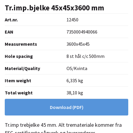
Tr.imp.bjelke 45x45x3600 mm
Art.nr.
12450
EAN
7350004940066
Measurements
3600x45x45
Hole spacing
8 st hål c/c 500mm
Material/Quality
OS/Kvinta
Item weight
6,335 kg
Total weight
38,10 kg
Download
(PDF)
Tr.imp trebjelke 45 mm. Alt tremateriale kommer fra
FSC-sertifiserte sågverk og leverandører.