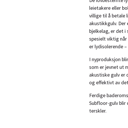
De lovbestemte ly
leietakere eller b
villige til å beta
akustikkgulv. Der 
bjelkelag, er det
spesielt viktig nå
er lydisolerende – 
I nyproduksjon bli
som er jevnet ut m
akustiske gulv er 
og effektivt av det
Ferdige baderomsm
Subfloor-gulv blir
terskler.