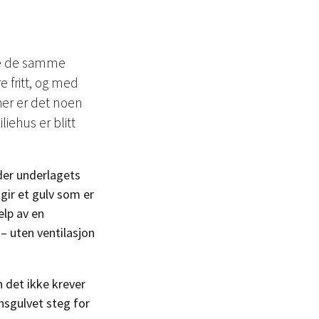
fte de samme
 fritt, og med
her er det noen
iehus er blitt
der underlagets
gir et gulv som er
elp av en
 – uten ventilasjon
 det ikke krever
onsgulvet steg for