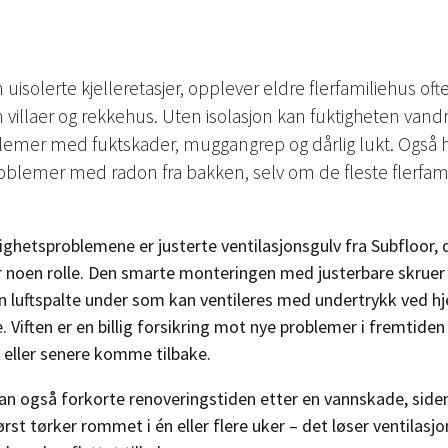
 uisolerte kjelleretasjer, opplever eldre flerfamiliehus o
llaer og rekkehus. Uten isolasjon kan fuktigheten vandre
lemer med fuktskader, muggangrep og dårlig lukt. Også 
roblemer med radon fra bakken, selv om de fleste flerfamil
ighetsproblemene er justerte ventilasjonsgulv fra Subfloor, 
er noen rolle. Den smarte monteringen med justerbare skruer 
en luftspalte under som kan ventileres med undertrykk ved hj
e. Viften er en billig forsikring mot nye problemer i fremtiden
r eller senere komme tilbake.
kan også forkorte renoveringstiden etter en vannskade, siden
rst tørker rommet i én eller flere uker – det løser ventilasj