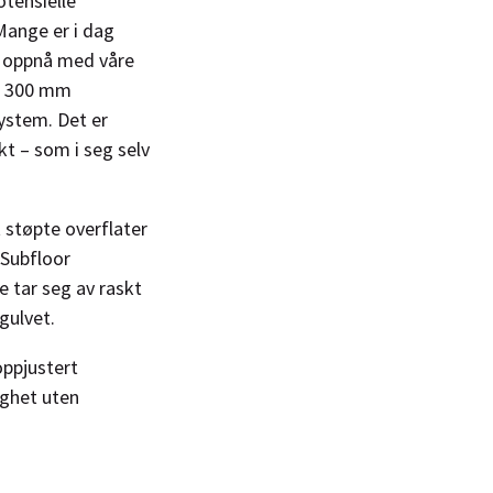
otensielle
 Mange er i dag
 å oppnå med våre
il 300 mm
ystem. Det er
kt – som i seg selv
 støpte overflater
 Subfloor
e tar seg av raskt
 gulvet.
oppjustert
ighet uten