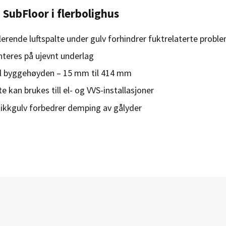
SubFloor i flerbolighus
lerende luftspalte under gulv forhindrer fuktrelaterte probl
teres på ujevnt underlag
el byggehøyden – 15 mm til 414 mm
te kan brukes till el- og VVS-installasjoner
tikkgulv forbedrer demping av gålyder