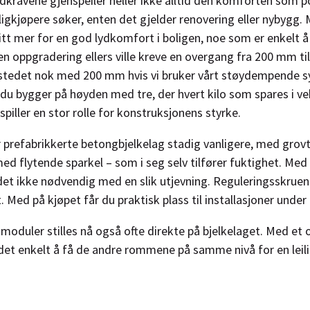
dkravene gjenspeiler heller ikke alltid den komforten som p
oligkjøpere søker, enten det gjelder renovering eller nybygg.
le litt mer for en god lydkomfort i boligen, noe som er enkelt
en oppgradering ellers ville kreve en overgang fra 200 mm t
 i stedet nok med 200 mm hvis vi bruker vårt støydempende s
r du bygger på høyden med tre, der hvert kilo som spares i ve
spiller en stor rolle for konstruksjonens styrke.
r prefabrikkerte betongbjelkelag stadig vanligere, med grovt
ed flytende sparkel – som i seg selv tilfører fuktighet. Med
det ikke nødvendig med en slik utjevning. Reguleringsskruen
. Med på kjøpet får du praktisk plass til installasjoner under
oduler stilles nå også ofte direkte på bjelkelaget. Med et 
 det enkelt å få de andre rommene på samme nivå for en leil