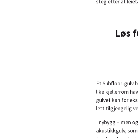
steg etter at leiet
Løs f
Et Subfloor-gulv b
like kjellerrom ha
gulvet kan for eks
lett tilgjengelig v
I nybygg – men og
akustikkgulv, som 