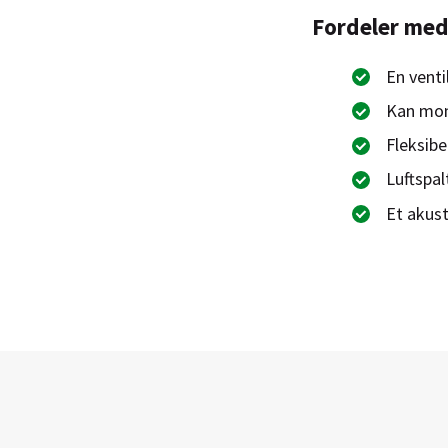
Fordeler med 
En venti
Kan mon
Fleksib
Luftspal
Et akus