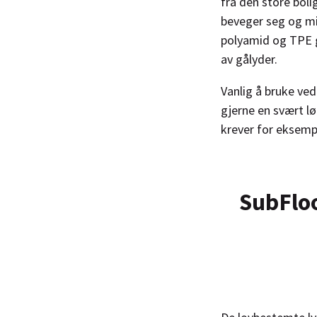
fra den store bol
beveger seg og mi
polyamid og TPE g
av gålyder.
Vanlig å bruke ved
gjerne en svært 
krever for eksempe
SubFloo