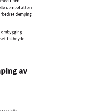
m med tiden
lle dempeføtter i
orbedret demping
pen ombygging
nset takhøyde
mping av