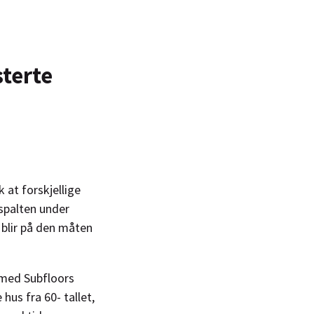
sterte
 at forskjellige
tspalten under
g blir på den måten
 med Subfloors
hus fra 60- tallet,