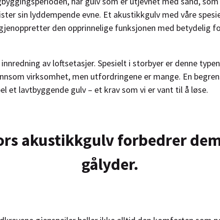
igbyggingsperioden, har gulv som er utjevnet med sand, so
ster sin lyddempende evne. Et akustikkgulv med våre spesie
jenoppretter den opprinnelige funksjonen med betydelig f
 innredning av loftsetasjer. Spesielt i storbyer er denne ty
lønnsom virksomhet, men utfordringene er mange. En begre
l et lavtbyggende gulv – et krav som vi er vant til å løse.
rs akustikkgulv forbedrer de
gålyder.