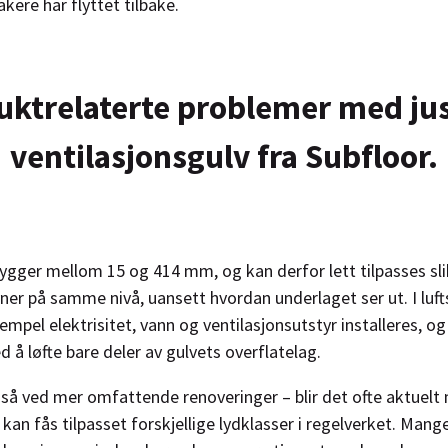
akere har flyttet tilbake.
uktrelaterte problemer med ju
ventilasjonsgulv fra Subfloor.
ygger mellom 15 og 414 mm, og kan derfor lett tilpasses slik
vner på samme nivå, uansett hvordan underlaget ser ut. I luf
empel elektrisitet, vann og ventilasjonsutstyr installeres, o
ed å løfte bare deler av gulvets overflatelag.
så ved mer omfattende renoveringer – blir det ofte aktuelt
kan fås tilpasset forskjellige lydklasser i regelverket. Mange 