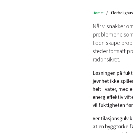
Home
/
Flerbolighus
Når vi snakker om
problemene som vi
tiden skape prob
steder fortsatt p
radonsikret.
Løsningen på fukt
jevnhet ikke spill
helt i vater, med 
energieffektiv vift
vil fuktigheten fø
Ventilasjonsgulv 
at en byggtørke fø