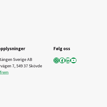
opplysninger
Følg oss
Instagram
Facebook
LinkedIn
YouTube
tängen Sverige AB
rvägen 7, 549 37 Skövde
 frem